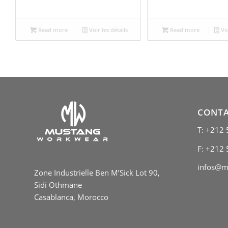
Read more
Voir les détails
Read more
Voi
CONT
T: +212 
F: +212 
infos@m
Zone Industrielle Ben M’Sick Lot 90,
Sidi Othmane
Casablanca, Morocco